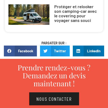
Protéger et relooker
son camping-car avec
le covering pour
voyager sans souci
PARGATER SUR :
Facebook
Twitter
LinkedIn
Prendre rendez-vous ?
Demandez un devis
maintenant !
NOUS CONTACTER