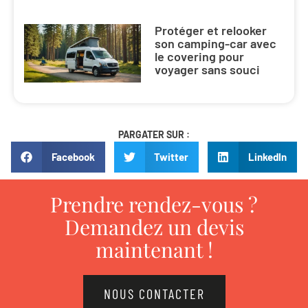
Protéger et relooker
son camping-car avec
le covering pour
voyager sans souci
PARGATER SUR :
Facebook
Twitter
LinkedIn
Prendre rendez-vous ?
Demandez un devis
maintenant !
NOUS CONTACTER