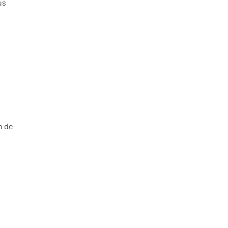
us
n de