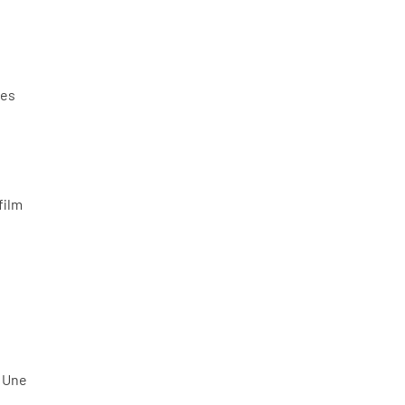
des
film
? Une