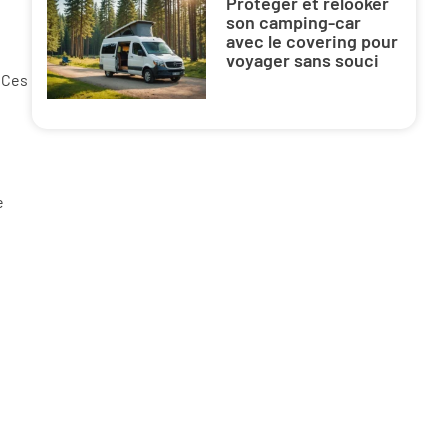
Protéger et relooker
son camping-car
avec le covering pour
voyager sans souci
 Ces
e
s