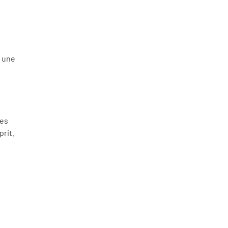
t une
des
prit.